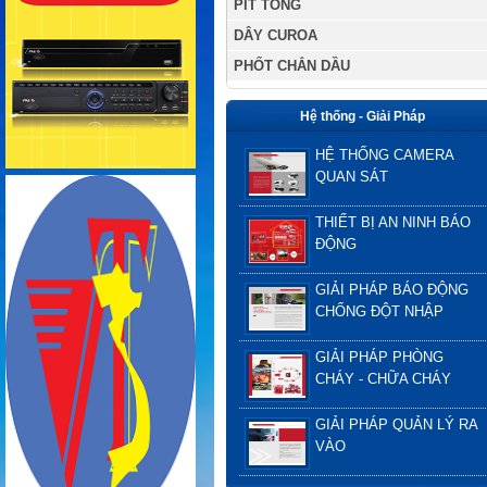
PÍT TÔNG
DÂY CUROA
PHỐT CHẮN DẦU
Hệ thống - Giải Pháp
HỆ THỐNG CAMERA
QUAN SÁT
THIẾT BỊ AN NINH BÁO
ĐỘNG
GIẢI PHÁP BÁO ĐỘNG
CHỐNG ĐỘT NHẬP
GIẢI PHÁP PHÒNG
CHÁY - CHỮA CHÁY
GIẢI PHÁP QUẢN LÝ RA
VÀO