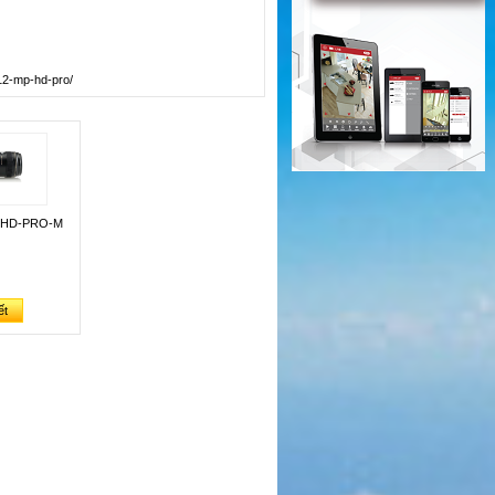
-12-mp-hd-pro/
-HD-PRO-M
ết