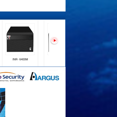
XVR - 400
Camera Pravis PNC-
Camera Pravis PNC
505VM5
503HV