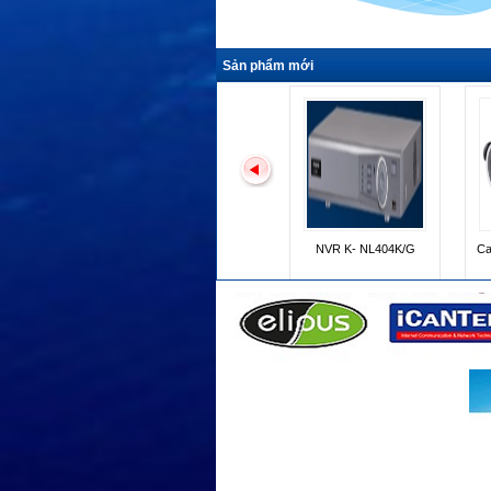
Sản phẩm mới
Camera K- EF235L01E
K- EW215L03E
Camera K - EF235L01E