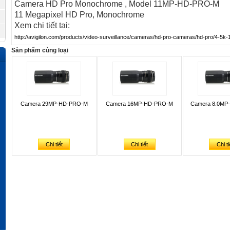
Camera HD Pro Monochrome , Model 11MP-HD-PRO-M
11 Megapixel HD Pro, Monochrome
Xem chi tiết tại:
http://avigilon.com/products/video-surveillance/cameras/hd-pro-cameras/hd-pro/4-5k
Sản phẩm cùng loại
Camera 29MP-HD-PRO-M
Camera 16MP-HD-PRO-M
Camera 8.0MP
Chi tiết
Chi tiết
Chi ti