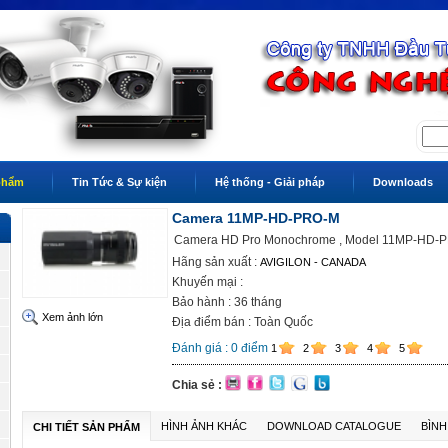
phẩm
Tin Tức & Sự kiện
Hệ thống - Giải pháp
Downloads
Camera 11MP-HD-PRO-M
Camera HD Pro Monochrome , Model 11MP-HD-
Hãng sản xuất :
AVIGILON - CANADA
Khuyến mại :
Bảo hành : 36 tháng
Xem ảnh lớn
Địa điểm bán : Toàn Quốc
Đánh giá :
0
điểm
1
2
3
4
5
Chia sẻ :
HÌNH ẢNH KHÁC
DOWNLOAD CATALOGUE
BÌNH
CHI TIẾT SẢN PHẨM