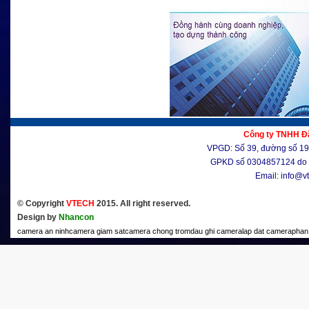
Công ty TNHH Đầ
VPGD: Số 39, đường số 19, 
GPKD số 0304857124 do 
Email: info@v
© Copyright
VTECH
2015. All right reserved.
Design by
Nhancon
camera an ninh
camera giam sat
camera chong trom
dau ghi camera
lap dat camera
phan