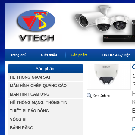
Trang chủ
Giới thiệu
Sản phẩm
Tin Tức & Sự kiện
Sản phẩm
HỆ THỐNG GIÁM SÁT
MÀN HÌNH GHÉP QUẢNG CÁO
H
MÀN HÌNH CẢM ỨNG
Xem ảnh lớn
K
HỆ THỐNG MẠNG, THÔNG TIN
B
THIẾT BỊ BÁO ĐỘNG
Đ
VÒNG BI
BÁNH RĂNG
Đ