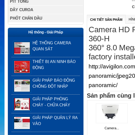
PÍT TÔNG
C
DÂY CUROA
PHỐT CHẮN DẦU
HÌN
CHI TIẾT SẢN PHẨM
Camera HD 
Hệ thống - Giải Pháp
360-H
HỆ THỐNG CAMERA
360° 8.0 Meg
QUAN SÁT
factory instal
THIẾT BỊ AN NINH BÁO
http://avigilon.c
ĐỘNG
panoramic/jpeg2
GIẢI PHÁP BÁO ĐỘNG
panoramic/
CHỐNG ĐỘT NHẬP
Sản phẩm cùng l
GIẢI PHÁP PHÒNG
CHÁY - CHỮA CHÁY
GIẢI PHÁP QUẢN LÝ RA
VÀO
Camera...