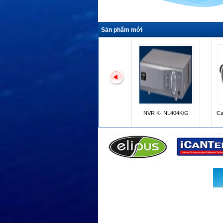
Sản phẩm mới
Camera K- EF235L01E
K- EW215L03E
Camera K - EF235L01E