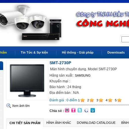
phẩm
Tin Tức & Sự kiện
Hệ thống - Giải pháp
Downloads
SMT-2730P
Màn hình chuyên dụng. Model SMT-2730P
Hãng sản xuất :
SAMSUNG
Khuyến mại :
Bảo hành : 24 tháng
Địa điểm bán : N/A
Đánh giá :
0
điểm
1
2
3
4
5
Xem ảnh lớn
Chia sẻ :
HÌNH ẢNH KHÁC
DOWNLOAD CATALOGUE
BÌNH
CHI TIẾT SẢN PHẨM