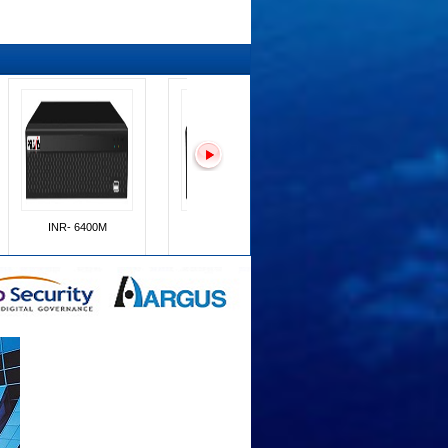
XVR - 400
Camera Pravis PNC-
Camera Pravis PNC
505VM5
503HV