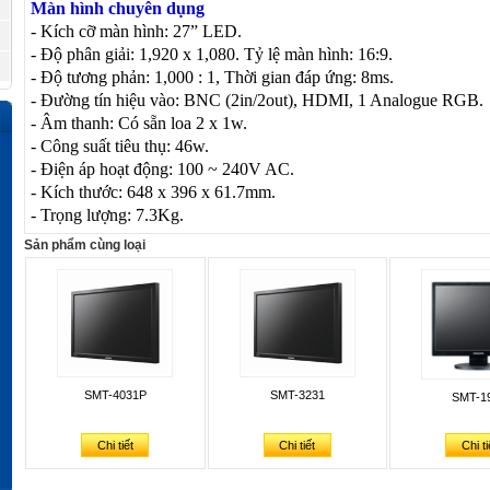
Màn hình chuyên dụng
- Kích cỡ màn hình: 27” LED.
- Độ phân giải: 1,920 x 1,080. Tỷ lệ màn hình: 16:9.
- Độ tương phản: 1,000 : 1, Thời gian đáp ứng: 8ms.
- Đường tín hiệu vào: BNC (2in/2out), HDMI,
1 Analogue RGB.
- Âm thanh: Có sẵn loa 2 x 1w.
- Công suất tiêu thụ: 46w.
- Điện áp hoạt động: 100 ~ 240V AC.
- Kích thước: 648 x 396 x 61.7mm.
- Trọng lượng: 7.3Kg.
Sản phẩm cùng loại
SMT-4031P
SMT-3231
SMT-1
Chi tiết
Chi tiết
Chi ti