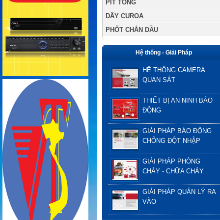
PÍT TÔNG
DÂY CUROA
PHỐT CHẮN DẦU
Hệ thống - Giải Pháp
HỆ THỐNG CAMERA
QUAN SÁT
THIẾT BỊ AN NINH BÁO
ĐỘNG
GIẢI PHÁP BÁO ĐỘNG
CHỐNG ĐỘT NHẬP
GIẢI PHÁP PHÒNG
CHÁY - CHỮA CHÁY
GIẢI PHÁP QUẢN LÝ RA
VÀO