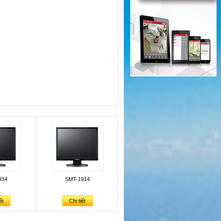
934
SMT-1914
ết
Chi tiết