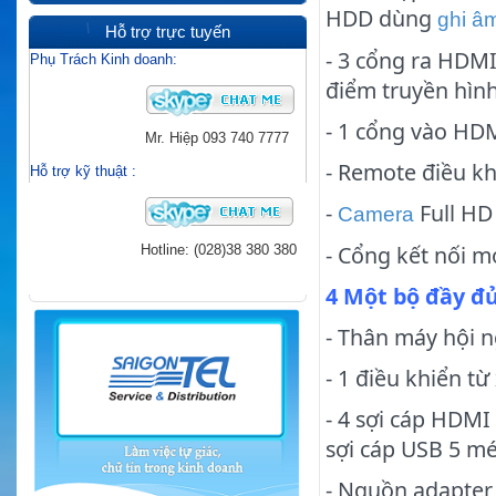
HDD dùng
ghi â
Hỗ trợ trực tuyến
- 3 cổng ra HDMI
Phụ Trách Kinh doanh:
điểm truyền hình 
- 1 cổng vào HDM
Mr. Hiệp
093 740 7777
- Remote điều kh
Hỗ trợ kỹ thuật
:
-
Full HD
Camera
- Cổng kết nối m
Hotline: (028)38 380 380
4 Một bộ đầy đ
- Thân máy hội 
- 1 điều khiển từ
- 4 sợi cáp HDMI 
sợi cáp USB 5 mé
- Nguồn adapter, 