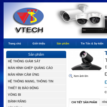
Trang chủ
Giới thiệu
Sản phẩm
Tin Tức & Sự kiện
Sản phẩm
HỆ THỐNG GIÁM SÁT
MÀN HÌNH GHÉP QUẢNG CÁO
Đ
MÀN HÌNH CẢM ỨNG
Xem ảnh lớn
HỆ THỐNG MẠNG, THÔNG TIN
Đ
THIẾT BỊ BÁO ĐỘNG
C
VÒNG BI
BÁNH RĂNG
HÌN
CHI TIẾT SẢN PHẨM