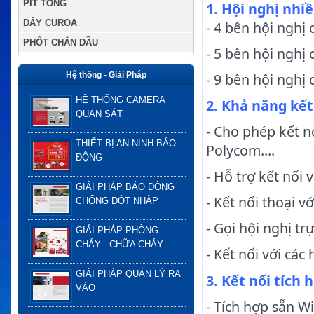
PÍT TÔNG
1. Hội nghị nhi
DÂY CUROA
- 4 bên hội nghị
PHỐT CHẮN DẦU
- 5 bên hội nghị
Hệ thống - Giải Pháp
- 9 bên hội nghị
HỆ THỐNG CAMERA
2. Khả năng kết
QUAN SÁT
- Cho phép kết n
THIẾT BỊ AN NINH BÁO
Polycom....
ĐỘNG
- Hỗ trợ kết nối 
GIẢI PHÁP BÁO ĐỘNG
- Kết nối thoại 
CHỐNG ĐỘT NHẬP
- Gọi hội nghị t
GIẢI PHÁP PHÒNG
CHÁY - CHỮA CHÁY
- Kết nối với các
GIẢI PHÁP QUẢN LÝ RA
3. Kết nối tích 
VÀO
- Tích hợp sẵn W