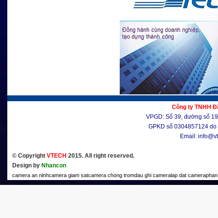
Công ty TNHH Đầ
VPGD: Số 39, đường số 19, 
GPKD số 0304857124 do 
Email: info@v
© Copyright
VTECH
2015. All right reserved.
Design by
Nhancon
camera an ninh
camera giam sat
camera chong trom
dau ghi camera
lap dat camera
phan