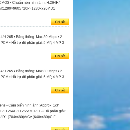
l CMOS • Chuẩn nén hình ảnh: H.264H/
3M(1280×960)/720P (1280x720)/ D1
Chi tiết
64/H.265 • Băng thông: Max 80 Mbps • 2
PCM • Hỗ trợ độ phân giải: 5 MP, 4 MP, 3
Chi tiết
64/H.265 • Băng thông: Max 80 Mbps • 2
PCM • Hỗ trợ độ phân giải: 5 MP, 4 MP, 3
Chi tiết
ens • Cảm biến hình ảnh: Approx. 1/3"
B/ H.264H/ H.265/ MJPEG • Độ phân giải:
/ D1 (704x480)/VGA (640x480)/CIF