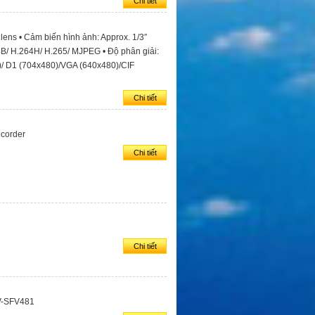
Chi tiết
ens • Cảm biến hình ảnh: Approx. 1/3″
B/ H.264H/ H.265/ MJPEG • Độ phân giải:
/ D1 (704x480)/VGA (640x480)/CIF
Chi tiết
corder
Chi tiết
Chi tiết
V-SFV481