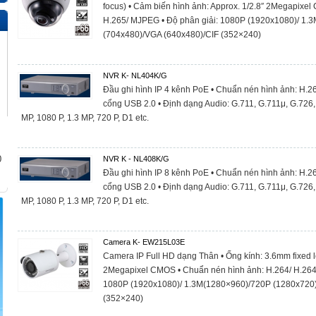
focus) • Cảm biến hình ảnh: Approx. 1/2.8″ 2Megapixe
H.265/ MJPEG • Độ phân giải: 1080P (1920x1080)/ 1.
(704x480)/VGA (640x480)/CIF (352×240)
NVR K- NL404K/G
Đầu ghi hình IP 4 kênh PoE • Chuẩn nén hình ảnh: H.2
cổng USB 2.0 • Định dạng Audio: G.711, G.711μ, G.726, 
MP, 1080 P, 1.3 MP, 720 P, D1 etc.
0
NVR K - NL408K/G
Đầu ghi hình IP 8 kênh PoE • Chuẩn nén hình ảnh: H.2
cổng USB 2.0 • Định dạng Audio: G.711, G.711μ, G.726, 
MP, 1080 P, 1.3 MP, 720 P, D1 etc.
Camera K- EW215L03E
Camera IP Full HD dạng Thân • Ống kính: 3.6mm fixed l
2Megapixel CMOS • Chuẩn nén hình ảnh: H.264/ H.264
1080P (1920x1080)/ 1.3M(1280×960)/720P (1280x720)
(352×240)