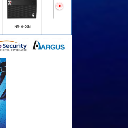
XVR - 400
Camera Pravis PNC-
Camera Pravis PNC
505VM5
503HV