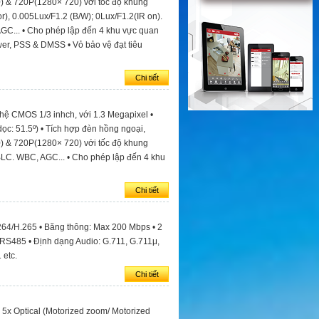
) & 720P(1280× 720) với tốc độ khung
or), 0.005Lux/F1.2 (B/W); 0Lux/F1.2(IR on).
AGC... • Cho phép lập đến 4 khu vực quan
wer, PSS & DMSS • Vỏ bảo vệ đạt tiêu
Chi tiết
hệ CMOS 1/3 inhch, với 1.3 Megapixel •
dọc: 51.5º) • Tích hợp đèn hồng ngoại,
) & 720P(1280× 720) với tốc độ khung
 BLC. WBC, AGC... • Cho phép lập đến 4 khu
Chi tiết
264/H.265 • Băng thông: Max 200 Mbps • 2
 RS485 • Định dạng Audio: G.711, G.711μ,
 etc.
Chi tiết
5x Optical (Motorized zoom/ Motorized