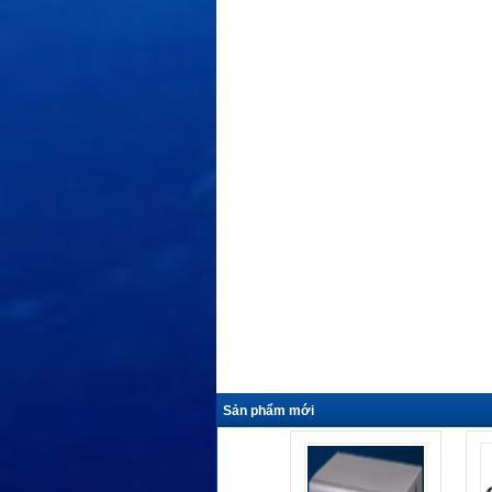
Sản phẩm mới
Camera K- EF235L01E