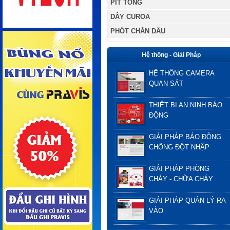
PÍT TÔNG
DÂY CUROA
PHỐT CHẮN DẦU
Hệ thống - Giải Pháp
HỆ THỐNG CAMERA
QUAN SÁT
THIẾT BỊ AN NINH BÁO
ĐỘNG
GIẢI PHÁP BÁO ĐỘNG
CHỐNG ĐỘT NHẬP
GIẢI PHÁP PHÒNG
CHÁY - CHỮA CHÁY
GIẢI PHÁP QUẢN LÝ RA
VÀO