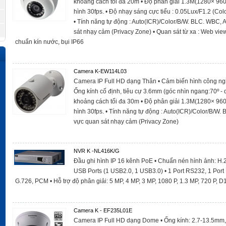
khoảng cách tối đa 20m • Độ phân giải 1.3M(1280× 960
hình 30fps. • Độ nhạy sáng cực tiểu : 0.05Lux/F1.2 (Col
• Tính năng tự động : Auto(ICR)/Color/B/W. BLC. WBC, 
sát nhạy cảm (Privacy Zone) • Quan sát từ xa : Web vie
chuẩn kín nước, bụi IP66
Camera K-EW114L03
Camera IP Full HD dạng Thân • Cảm biến hình công ng
Ống kính cố định, tiêu cự 3.6mm (góc nhìn ngang:70º - 
khoảng cách tối đa 30m • Độ phân giải 1.3M(1280× 960
hình 30fps. • Tính năng tự động : Auto(ICR)/Color/B/W.
vực quan sát nhạy cảm (Privacy Zone)
NVR K -NL416K/G
Đầu ghi hình IP 16 kênh PoE • Chuẩn nén hình ảnh: H.
USB Ports (1 USB2.0, 1 USB3.0) • 1 Port RS232, 1 Port
G.726, PCM • Hỗ trợ độ phân giải: 5 MP, 4 MP, 3 MP, 1080 P, 1.3 MP, 720 P, D1
Camera K - EF235L01E
Camera IP Full HD dạng Dome • Ống kính: 2.7-13.5mm, 