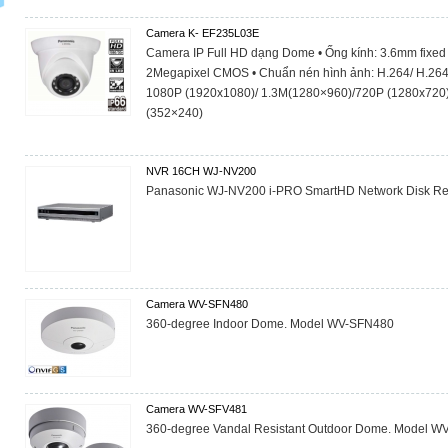
Camera K- EF235L03E
Camera IP Full HD dạng Dome • Ống kính: 3.6mm fixed l
2Megapixel CMOS • Chuẩn nén hình ảnh: H.264/ H.264
1080P (1920x1080)/ 1.3M(1280×960)/720P (1280x720)
(352×240)
NVR 16CH WJ-NV200
Panasonic WJ-NV200 i-PRO SmartHD Network Disk Re
Camera WV-SFN480
360-degree Indoor Dome. Model WV-SFN480
Camera WV-SFV481
360-degree Vandal Resistant Outdoor Dome. Model W