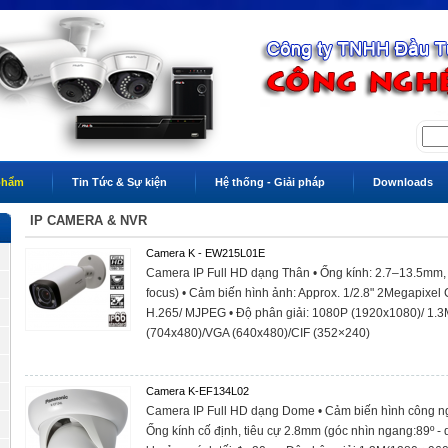
phẩm
Tin Tức & Sự kiện
Hệ thống - Giải pháp
Downloads
IP CAMERA & NVR
Camera K - EW215L01E
Camera IP Full HD dạng Thân • Ống kính: 2.7–13.5mm, 
focus) • Cảm biến hình ảnh: Approx. 1/2.8" 2Megapixe
H.265/ MJPEG • Độ phân giải: 1080P (1920x1080)/ 1.
(704x480)/VGA (640x480)/CIF (352×240)
Camera K-EF134L02
Camera IP Full HD dạng Dome • Cảm biến hình công ng
Ống kính cố định, tiêu cự 2.8mm (góc nhìn ngang:89º - d