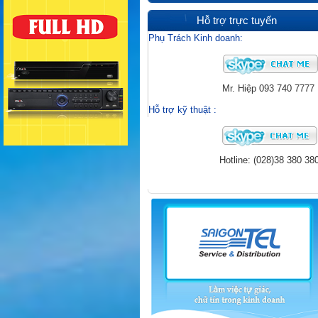
Hỗ trợ trực tuyến
Phụ Trách Kinh doanh:
Mr. Hiệp
093 740 7777
Hỗ trợ kỹ thuật
:
Hotline: (028)38 380 38