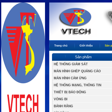
Trang chủ
Giới thiệu
Sản 
Sản phẩm
HỆ THỐNG GIÁM SÁT
MÀN HÌNH GHÉP QUẢNG CÁO
MÀN HÌNH CẢM ỨNG
HỆ THỐNG MẠNG, THÔNG TIN
THIẾT BỊ BÁO ĐỘNG
VÒNG BI
BÁNH RĂNG