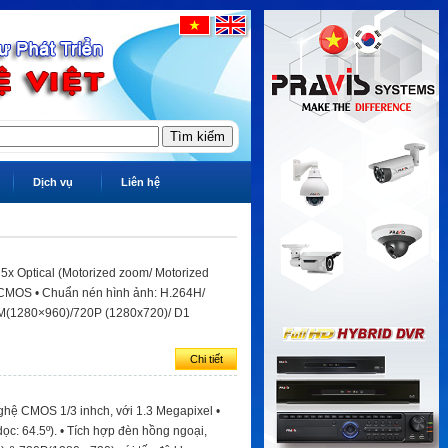
Dịch vụ
Liên hệ
5x Optical (Motorized zoom/ Motorized
l CMOS • Chuẩn nén hình ảnh: H.264H/
3M(1280×960)/720P (1280x720)/ D1
Chi tiết
hệ CMOS 1/3 inhch, với 1.3 Megapixel •
ọc: 64.5º). • Tích hợp đèn hồng ngoại,