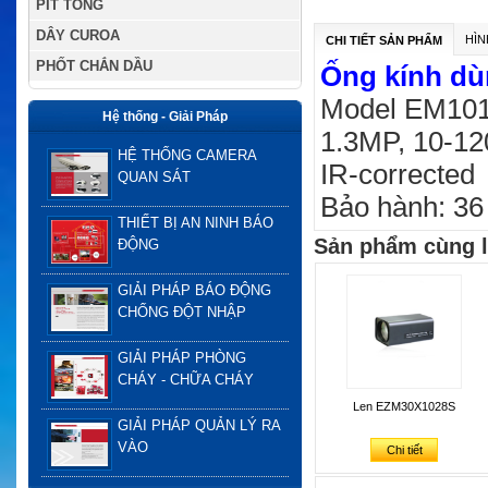
PÍT TÔNG
DÂY CUROA
HÌN
CHI TIẾT SẢN PHẨM
PHỐT CHẮN DẦU
Ống kính d
Model EM10
Hệ thống - Giải Pháp
1.3MP, 10-120
HỆ THỐNG CAMERA
IR-corrected
QUAN SÁT
Bảo hành: 36
THIẾT BỊ AN NINH BÁO
Sản phẩm cùng l
ĐỘNG
GIẢI PHÁP BÁO ĐỘNG
CHỐNG ĐỘT NHẬP
GIẢI PHÁP PHÒNG
CHÁY - CHỮA CHÁY
Len EZM30X1028S
GIẢI PHÁP QUẢN LÝ RA
VÀO
Chi tiết