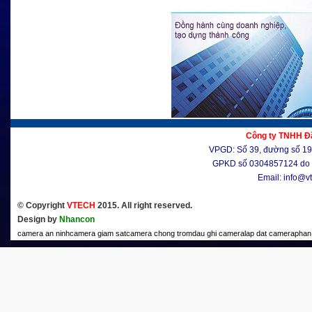
Công ty TNHH Đầ
VPGD: Số 39, đường số 19, 
GPKD số 0304857124 do 
Email: info@v
© Copyright
VTECH
2015. All right reserved.
Design by
Nhancon
camera an ninh
camera giam sat
camera chong trom
dau ghi camera
lap dat camera
phan