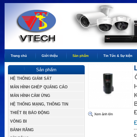
Trang chủ
Giới thiệu
Sản phẩm
Tin Tức & Sự kiện
Sản phẩm
HỆ THỐNG GIÁM SÁT
H
MÀN HÌNH GHÉP QUẢNG CÁO
K
MÀN HÌNH CẢM ỨNG
B
HỆ THỐNG MẠNG, THÔNG TIN
Đ
THIẾT BỊ BÁO ĐỘNG
Xem ảnh lớn
VÒNG BI
Đ
BÁNH RĂNG
C