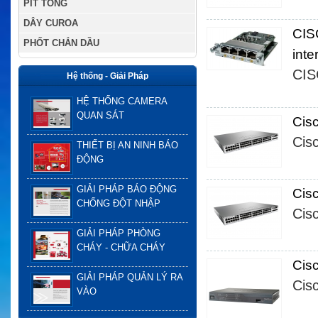
PÍT TÔNG
DÂY CUROA
CIS
PHỐT CHẮN DẦU
inte
CI
Hệ thống - Giải Pháp
HỆ THỐNG CAMERA
QUAN SÁT
Cis
Cis
THIẾT BỊ AN NINH BÁO
ĐỘNG
GIẢI PHÁP BÁO ĐỘNG
Cis
CHỐNG ĐỘT NHẬP
Cis
GIẢI PHÁP PHÒNG
CHÁY - CHỮA CHÁY
Cis
GIẢI PHÁP QUẢN LÝ RA
Cis
VÀO