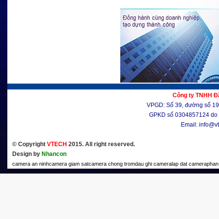
Công ty TNHH Đầ
VPGD: Số 39, đường số 19, 
GPKD số 0304857124 do 
Email: info@v
© Copyright
VTECH
2015. All right reserved.
Design by
Nhancon
camera an ninh
camera giam sat
camera chong trom
dau ghi camera
lap dat camera
phan