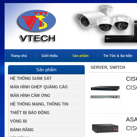
Trang chủ
Giới thiệu
Sản phẩm
Tin Tức & Sự kiện
SERVER, SWITCH
Sản phẩm
CIS
HỆ THỐNG GIÁM SÁT
CIS
MÀN HÌNH GHÉP QUẢNG CÁO
MÀN HÌNH CẢM ỨNG
HỆ THỐNG MẠNG, THÔNG TIN
THIẾT BỊ BÁO ĐỘNG
ASA
VÒNG BI
CIS
BÁNH RĂNG