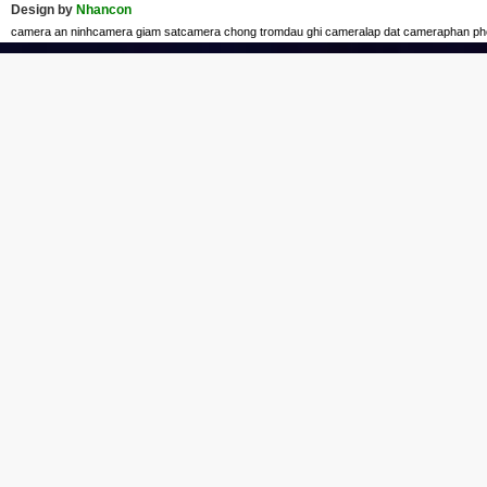
Design by
Nhancon
camera an ninh
camera giam sat
camera chong trom
dau ghi camera
lap dat camera
phan ph