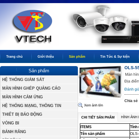
Trang chủ
Giới thiệu
Sản phẩm
Tin Tức & Sự kiện
OLS-5
Sản phẩm
Màn hìn
HỆ THỐNG GIÁM SÁT
Địa điểm
MÀN HÌNH GHÉP QUẢNG CÁO
Đánh gi
MÀN HÌNH CẢM ỨNG
Chia sẻ 
HỆ THỐNG MẠNG, THÔNG TIN
Xem ảnh lớn
THIẾT BỊ BÁO ĐỘNG
HÌNH ẢNH
CHI TIẾT SẢN PHẨM
VÒNG BI
ITEMS
Tính
BÁNH RĂNG
Tên sản phẩm
OLS-