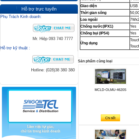
Giao diện
USB 
Hỗ trợ trực tuyến
Thời gian sống
50,0
Phụ Trách Kinh doanh:
Loa ngoài
7Wx
Chống nước(IPX1)
Yes
Chống bụi (IP54)
Yes
Mr. Hiệp
093 740 7777
Touch
Ứng dụng
Touc
Hỗ trợ kỹ thuật
:
Sản phẩm cùng loại
Hotline: (028)38 380 380
MCLD-OLMU-4620S
Chi tiết