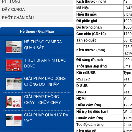
PÍT TÔNG
Kích thước (inch)
42
Mã hiệu
LD4
DÂY CUROA
Hiển thị màu
8 bits
PHỐT CHẮN DẦU
Độ phân giải
1920
Độ tương phản
1000:
Hệ thống - Giải Pháp
Góc nhìn (CR>10)
178
0
Tần số quét
60 H
HỆ THỐNG CAMERA
975.3
QUAN SÁT
Kích thước (mm)
(acti
Độ sáng (Panel)
400c
THIẾT BỊ AN NINH BÁO
ĐỘNG
Thời gian đáp ứng
6ms
Kết nốiUSB
Type
GIẢI PHÁP BÁO ĐỘNG
RS232C
Yes
CHỐNG ĐỘT NHẬP
D-SUB
Yes
DVI-D
Yes
GIẢI PHÁP PHÒNG
HDMI
Yes
CHÁY - CHỮA CHÁY
Điểm cảm ứng
12 (P
Hỗ trợ hệ điều hành
Windo
GIẢI PHÁP QUẢN LÝ RA
Chuẩn cảm ứng
1.0
VÀO
Tốc độ cảm ứng
5ms(
Kích bảo vệ
4 mm,