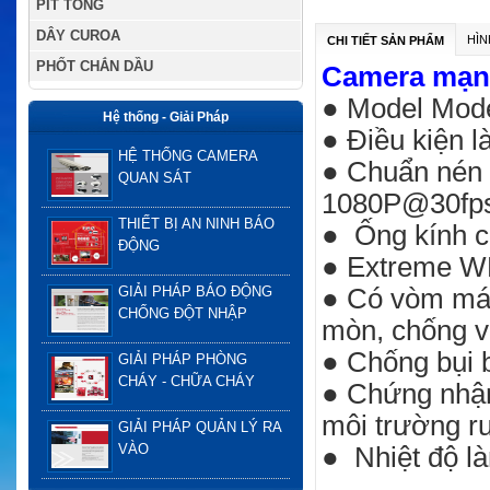
PÍT TÔNG
DÂY CUROA
HÌN
CHI TIẾT SẢN PHẨM
PHỐT CHẮN DẦU
Camera mạng
● Model Mod
Hệ thống - Giải Pháp
● Điều kiện l
HỆ THỐNG CAMERA
● Chuẩn nén 
QUAN SÁT
1080P@30fp
THIẾT BỊ AN NINH BÁO
● Ống kính c
ĐỘNG
● Extreme WD
● Có vòm mái 
GIẢI PHÁP BÁO ĐỘNG
CHỐNG ĐỘT NHẬP
mòn, chống va
● Chống bụi 
GIẢI PHÁP PHÒNG
CHÁY - CHỮA CHÁY
● Chứng nhận
môi trường ru
GIẢI PHÁP QUẢN LÝ RA
VÀO
● Nhiệt độ l