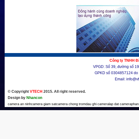
Công ty TNHH Đầ
VPGD: Số 39, đường số 19, 
GPKD số 0304857124 do 
Email: info@v
© Copyright
VTECH
2015. All right reserved.
Design by
Nhancon
camera an ninh
camera giam sat
camera chong trom
dau ghi camera
lap dat camera
phan