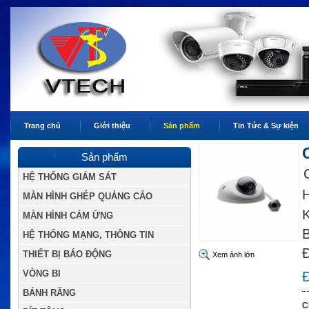
Trang chủ
Giới thiệu
Sản phẩm
Tin Tức & Sự kiện
Sản phẩm
HỆ THỐNG GIÁM SÁT
H
MÀN HÌNH GHÉP QUẢNG CÁO
K
MÀN HÌNH CẢM ỨNG
B
HỆ THỐNG MẠNG, THÔNG TIN
Đ
THIẾT BỊ BÁO ĐỘNG
Xem ảnh lớn
VÒNG BI
Đ
BÁNH RĂNG
C