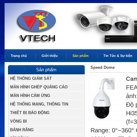
Trang chủ
Giới thiệu
Sản phẩm
Tin Tức & Sự kiện
Speed Dome
Sản phẩm
Cam
HỆ THỐNG GIÁM SÁT
FEA
MÀN HÌNH GHÉP QUẢNG CÁO
ảnh
MÀN HÌNH CẢM ỨNG
Độ 
HỆ THỐNG MẠNG, THÔNG TIN
Hi3
THIẾT BỊ BÁO ĐỘNG
(f=
VÒNG BI
Range: 0°~360° C
BÁNH RĂNG