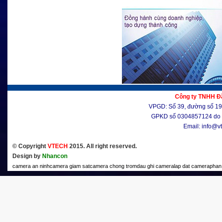
Công ty TNHH Đầ
VPGD: Số 39, đường số 19, 
GPKD số 0304857124 do 
Email: info@v
© Copyright
VTECH
2015. All right reserved.
Design by
Nhancon
camera an ninh
camera giam sat
camera chong trom
dau ghi camera
lap dat camera
phan