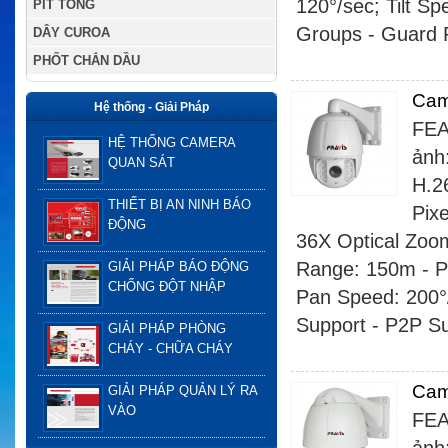
120°/sec; Tilt Sp
PÍT TÔNG
Groups - Guard P
DÂY CUROA
PHỐT CHẮN DẦU
Cam
Hệ thống - Giải Pháp
FEA
HỆ THỐNG CAMERA
ảnh
QUAN SÁT
H.2
THIẾT BỊ AN NINH BÁO
Pix
ĐỘNG
36X Optical Zoo
Range: 150m - Pa
GIẢI PHÁP BÁO ĐỘNG
CHỐNG ĐỘT NHẬP
Pan Speed: 200°/
Support - P2P S
GIẢI PHÁP PHÒNG
CHÁY - CHỮA CHÁY
Cam
GIẢI PHÁP QUẢN LÝ RA
VÀO
FEA