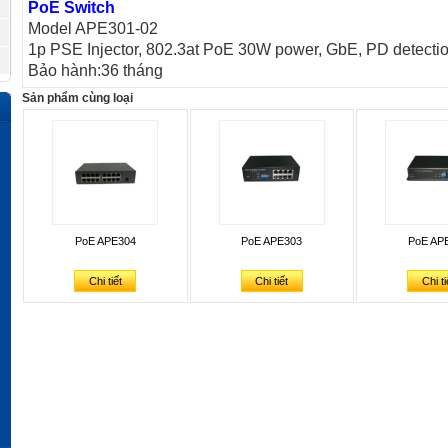
PoE Switch
Model APE301-02
1p PSE Injector, 802.3at PoE 30W power, GbE, PD detectio
Bảo hành:36 tháng
Sản phẩm cùng loại
PoE APE304
PoE APE303
PoE AP
Chi tiết
Chi tiết
Chi ti