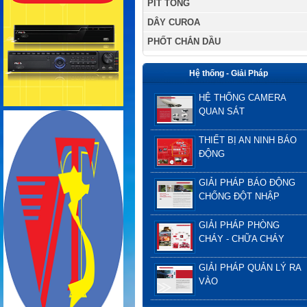
PÍT TÔNG
DÂY CUROA
PHỐT CHẮN DẦU
Hệ thống - Giải Pháp
HỆ THỐNG CAMERA
QUAN SÁT
THIẾT BỊ AN NINH BÁO
ĐỘNG
GIẢI PHÁP BÁO ĐỘNG
CHỐNG ĐỘT NHẬP
GIẢI PHÁP PHÒNG
CHÁY - CHỮA CHÁY
GIẢI PHÁP QUẢN LÝ RA
VÀO