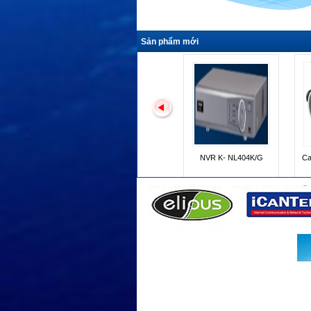
Sản phẩm mới
Camera K- EF235L01E
K- EW215L03E
Camera K - EF235L01E