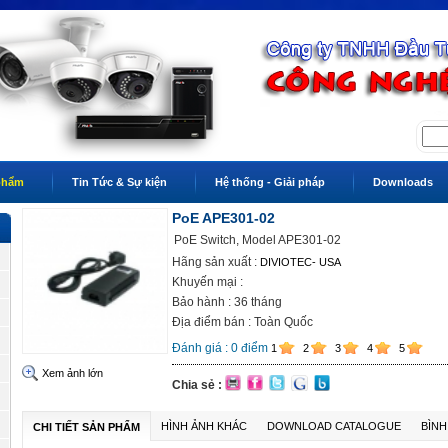
phẩm
Tin Tức & Sự kiện
Hệ thống - Giải pháp
Downloads
PoE APE301-02
PoE Switch, Model APE301-02
Hãng sản xuất :
DIVIOTEC- USA
Khuyến mại :
Bảo hành : 36 tháng
Địa điểm bán : Toàn Quốc
Đánh giá :
0
điểm
1
2
3
4
5
Xem ảnh lớn
Chia sẻ :
HÌNH ẢNH KHÁC
DOWNLOAD CATALOGUE
BÌNH
CHI TIẾT SẢN PHẨM