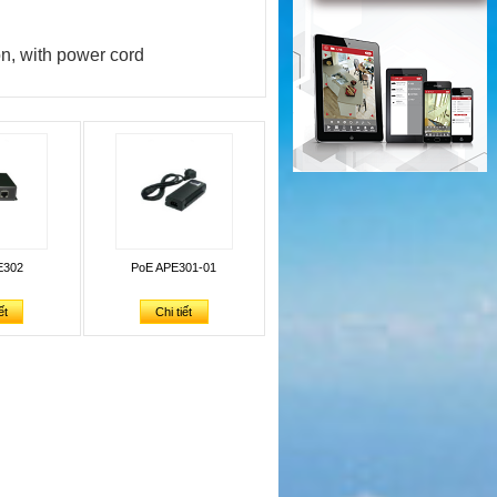
n, with power cord
E302
PoE APE301-01
ết
Chi tiết