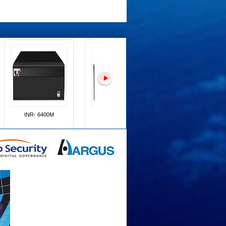
XVR - 400
Camera Pravis PNC-
Camera Pravis PNC
505VM5
503HV