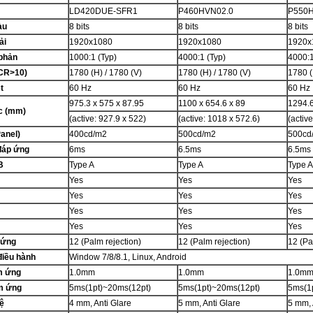
LD420DUE-SFR1
P460HVN02.0
P550H
àu
8 bits
8 bits
8 bits
ải
1920x1080
1920x1080
1920x
phản
1000:1 (Typ)
4000:1 (Typ)
4000:1
(CR>10)
178
0
(H) / 178
0
(V)
178
0
(H) / 178
0
(V)
178
0
(
t
60 Hz
60 Hz
60 Hz
975.3 x 575 x 87.95
1100 x 654.6 x 89
1294.6
c (mm)
(active: 927.9 x 522)
(active: 1018 x 572.6)
(activ
anel)
400cd/m2
500cd/m2
500cd
đáp ứng
6ms
6.5ms
6.5ms
B
Type A
Type A
Type A
Yes
Yes
Yes
Yes
Yes
Yes
Yes
Yes
Yes
Yes
Yes
Yes
 ứng
12 (Palm rejection)
12 (Palm rejection)
12 (Pa
điều hành
Window 7/8/8.1, Linux, Android
m ứng
1.0mm
1.0mm
1.0m
m ứng
5ms(1pt)~20ms(12pt)
5ms(1pt)~20ms(12pt)
5ms(1
ệ
4 mm, Anti Glare
5 mm, Anti Glare
5 mm, 