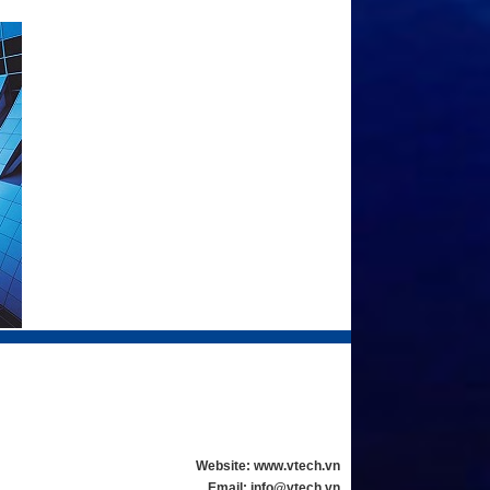
Website: www.vtech.vn
Email: info@vtech.vn