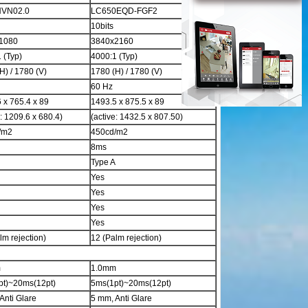
VN02.0
LC650EQD-FGF2
10bits
1080
3840x2160
 (Typ)
4000:1 (Typ)
H) / 178
0
(V)
178
0
(H) / 178
0
(V)
60 Hz
 x 765.4 x 89
1493.5 x 875.5 x 89
e: 1209.6 x 680.4)
(active: 1432.5 x 807.50)
/m2
450cd/m2
8ms
Type A
Yes
Yes
Yes
Yes
lm rejection)
12 (Palm rejection)
m
1.0mm
pt)~20ms(12pt)
5ms(1pt)~20ms(12pt)
Anti Glare
5 mm, Anti Glare