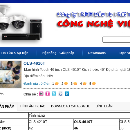
Tin Tức & Sự kiện
Hệ thống - Giải pháp
Downloads
Dịch v
OLS-4610T
Màn hình Touch 46 inch OLS-4610T Kích thước 46" Độ phân giải
Địa điểm bán : N/A
Đánh giá :
0
điểm
1
2
3
4
5
lớn
Chia sẻ :
HÌNH ẢNH KHÁC
DOWNLOAD CATALOGUE
BÌNH LUẬN
SẢN PHẨM
Tính năng
hẩm
OLS-4210T
OLS-4610T
OLS-5
 (inch)
42
46
55