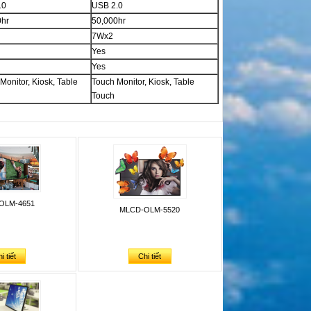
.0
USB 2.0
0hr
50,000hr
7Wx2
Yes
Yes
Monitor, Kiosk, Table
Touch Monitor, Kiosk, Table
Touch
OLM-4651
MLCD-OLM-5520
i tiết
Chi tiết