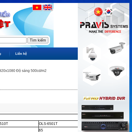
ụ
Liên hệ
 1920x1080 Độ sáng 500cd/m2
510T
OLS-6501T
65