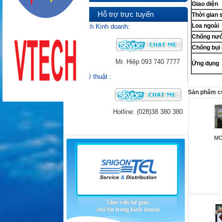
Giao diện
Hỗ trợ trực tuyến
Thời gian 
Loa ngoài
Phụ Trách Kinh doanh:
Chống nướ
Chống bụi 
Mr. Hiệp
093 740 7777
Ứng dụng
Hỗ trợ kỹ thuật
:
Sản phẩm cù
Hotline: (028)38 380 380
MC