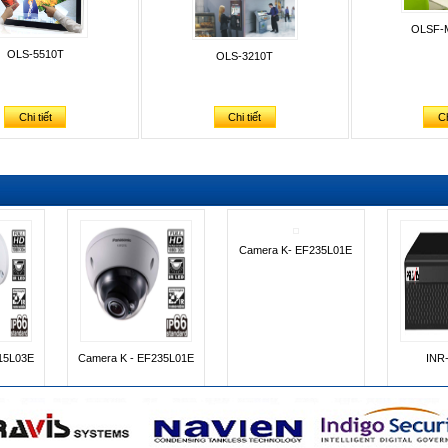
OLSF-
OLS-5510T
OLS-3210T
Chi tiết
Chi tiết
Ch
M
INR- 3200-4K
INR- 2500
XVR