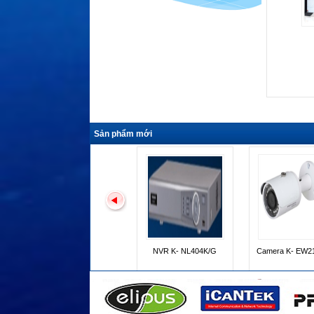
Sản phẩm mới
Camera K- EF235L01E
E
Camera K - EF235L01E
INR- 6400