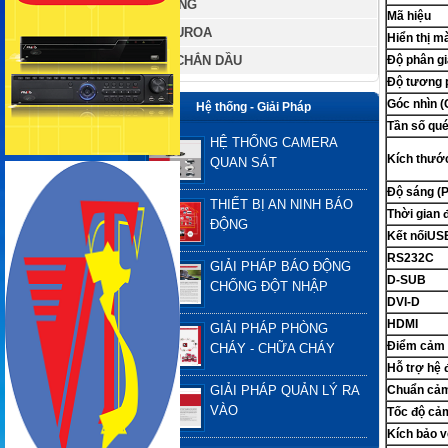
PÍT TÔNG
Mã hiệu
DÂY CUROA
Hiển thị m
PHỐT CHẮN DẦU
Độ phân gi
Độ tương 
Góc nhìn 
Hệ thống - Giải Pháp
Tần số qué
HỆ THỐNG CAMERA
Kích thướ
QUAN SÁT
Độ sáng (P
THIẾT BỊ AN NINH BÁO
Thời gian 
ĐỘNG
Kết nốiUS
RS232C
GIẢI PHÁP BÁO ĐỘNG
D-SUB
CHỐNG ĐỘT NHẬP
DVI-D
HDMI
GIẢI PHÁP PHÒNG
Điểm cảm
CHÁY - CHỮA CHÁY
Hỗ trợ hệ 
GIẢI PHÁP QUẢN LÝ RA
Chuẩn cả
VÀO
Tốc độ cả
Kích bảo v