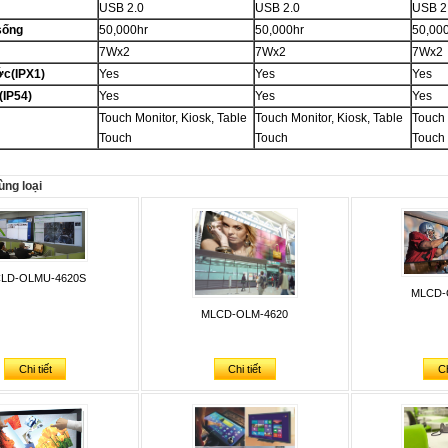
USB 2.0
USB 2.0
USB 2
sống
50,000hr
50,000hr
50,00
7Wx2
7Wx2
7Wx2
c(IPX1)
Yes
Yes
Yes
(IP54)
Yes
Yes
Yes
Touch Monitor, Kiosk, Table
Touch Monitor, Kiosk, Table
Touch 
Touch
Touch
Touch
ng loại
LD-OLMU-4620S
MLCD-
MLCD-OLM-4620
Chi tiết
Chi tiết
Ch