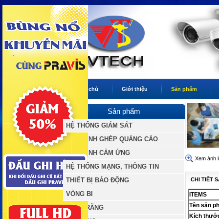
Trang chủ
Giới thiệu
Sản phẩm
Sản phẩm
HỆ THỐNG GIÁM SÁT
MÀN HÌNH GHÉP QUẢNG CÁO
MÀN HÌNH CẢM ỨNG
Xem ảnh 
HỆ THỐNG MẠNG, THÔNG TIN
THIẾT BỊ BÁO ĐỘNG
CHI TIẾT 
VÒNG BI
ITEMS
Tên sản p
BÁNH RĂNG
Kích thước